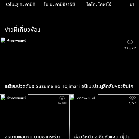
ริวโนะสุเกะ คามิกิ
โมเนะ คามิชิราอิชิ
ไดโกะ โคทาโร่
นานะ
ข่าวที่เกี่ยวข้อง
ข่าวภาพยนตร์
27,879
เตรียมปวดตับ!! Suzume no Tojimari อนิเมะประตูลึกลับของชินไค
ข่าวภาพยนตร์
ข่าวภาพยนตร์
16,180
6,772
อธิบายตอนจบ ยามซากุระร่วง
ส่อง3หนังเอเซียตัวแทน ญี่ปุ่น