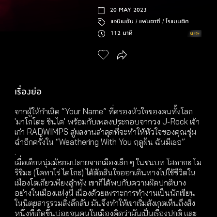
20 MAY 2023
แอนิเมชัน /
แฟนตาซี /
โรแมนติก
112 นาที
เรื่องย่อ
จากผู้ให้กำเนิด “Your Name” ที่ครองหัวใจของคนทั้งโลก
'มาโกโตะ ชินไค' พร้อมกับเพลงประกอบจากวง J-Rock เจ้า
เก่า RADWIMPS สู่ผลงานล่าสุดที่จะทำให้หัวใจของคุณชุ่ม
ฉ่ำอีกครั้งใน “Weathering With You ฤดูฝัน ฉันมีเธอ”
.
เมื่อเด็กหนุ่มมัธยมปลายจากเมืองเล็ก ๆ ในชนบท โฮดากะ โม
ริชิมะ (โคทาโร่ ไดโกะ) ได้ตัดสินใจออกเดินทางไปใช้ชีวิตใน
เมืองโตเกียวเพียงลำพัง เขาก็ได้พบกับความผิดปกติบาง
อย่างในเมืองแห่งนี้ เนื่องด้วยเพราะการทำงานเป็นนักเขียน
ในนิตยสารรวมสิ่งลึกลับ มันจึงทำให้เขาเริ่มสังเกตเห็นถึงสิ่ง
หนึ่งที่เกิดขึ้นบ่อยจนคนในเมืองคิดว่ามันเป็นเรื่องปกติ และ