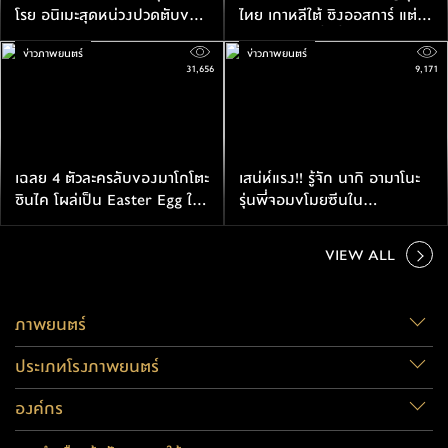
โรย อนิเมะสุดหน่วงปวดตับของ
ไทย เกาหลีใต้ ชิงออสการ์ แต่ละ
มาโกโตะ ชินไค
เรื่องสายโหดทั้งนั้น
ข่าวภาพยนตร์
ข่าวภาพยนตร์
31,656
9,171
เฉลย 4 ตัวละครลับของมาโกโตะ
เสน่ห์แรง!! รู้จัก นากิ อามาโนะ
ชินไค โผล่เป็น Easter Egg ใน
รุ่นพี่จอมขโมยซีนใน
Weathering With You
Weathering With You
VIEW ALL
ภาพยนตร์
ประเภทโรงภาพยนตร์
องค์กร