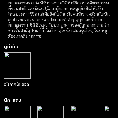
ทนายความคนเก่ง ที่รับว่าความให้กับผู้ต้องหาคดีฆาตกรรม
ที่ชวนสงสัยและมีแนวโน้มว่าผู้ต้องหาจะถูกตัดสินให้ได้รับ
โทษประหารชีวิต แต่เมื่อยิ่งสืบลึกลงไปคนที่เขาสงสัยกลับเป็น
ลูกสาวของตัวฆาตกรเอง โดย มาซาฮารุ ฟุกุยามะ รับบท
ทนายความ ซึสึ ฮิโรเสะ รับบท ลูกสาวของผู้ถูกฆาตกรรม จิก
ซอว์ชิ้นสำคัญในคดีนี้ โคจิ ยากุโช นักแสดงรุ่นใหญ่ในบทผู้
ต้องหาคดีฆาตกรรม
ผู้กำกับ
ฮิโรคาสุ โคเรเอดะ
นักแสดง