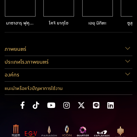
มาซาฮารุ ฟุคุยา
โคจิ ยากุโช
เอยุ มิกิตะ
ซูสุ ฮ
มะ
ภาพยนตร์
ประเภทโรงภาพยนตร์
องค์กร
แนะนำหรือแจ้งปัญหาการใช้งาน