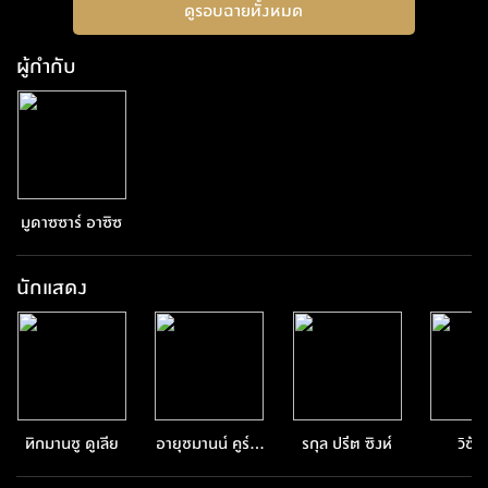
ดูรอบฉายทั้งหมด
ผู้กำกับ
มูดาซซาร์ อาซิซ
นักแสดง
ทิกมานชู ดูเลีย
อายุชมานน์ คูร์รา
รกุล ปรีต ซิงห์
วิชั
น่า