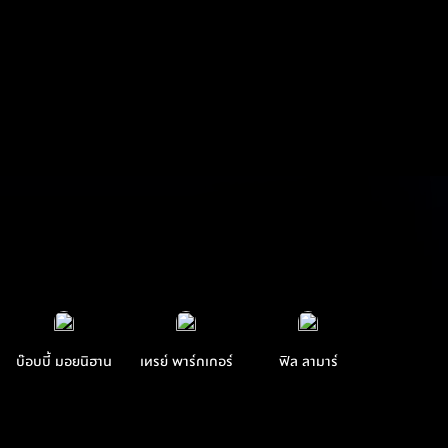
บ๊อบบี้ มอยนิฮาน
เทรย์ พาร์กเกอร์
ฟิล ลามาร์