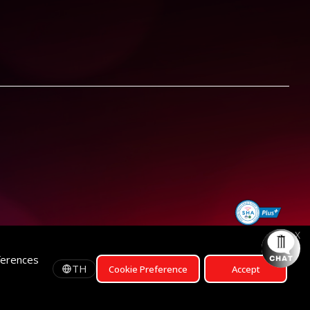
X
ferences
TH
Cookie Preference
Accept
รอบฉาย