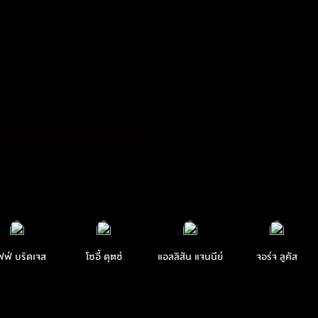
ฟฟ์ บริดเจส
โซอี้ ดุตช์
แอลลิสัน แจนนีย์
จอร์จ ลูคัส