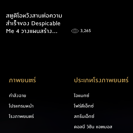
สตูดิโอหวังสานต่อความ
สำเร็จของ Despicable
Me 4 วางแผนสร้าง
3,265
Minions 3 มาแน่ปี 2027
ภาพยนตร์
ประเภทโรงภาพยนตร์
กำลังฉาย
ไอแมกซ์
โปรแกรมหน้า
โฟร์ดีเอ็กซ์
โรงภาพยนตร์
สกรีนเอ็กซ์
ดอลบี วิชัน แอตมอส