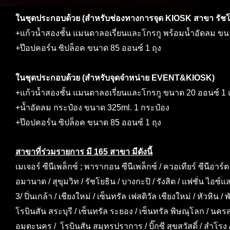
ในชุดประกอบด้วย (สำหรับช่องทางการจุด KIOSK สาขา รัชโ
+แก้วน้ำสองชั้น แมนดาลอเรี่ยนและโกรกู พร้อมน้ำอัดลม ขน
+ป๊อปคอร์น ซิปล็อค ขนาด 85 ออนซ์ 1 ถุง
ในชุดประกอบด้วย (สำหรับจุดจำหน่าย EVENT&KIOSK)
+แก้วน้ำสองชั้น แมนดาลอเรี่ยนและโกรกู ขนาด 20 ออนซ์ 1 แ
+น้ำอัดลม กระป๋อง ขนาด 325ml. 1 กระป๋อง
+ป๊อปคอร์น ซิปล็อค ขนาด 85 ออนซ์ 1 ถุง
สาขาที่ร่วมรายการ มี 165 สาขา มีดังนี้
เมเจอร์ ซีนีเพล็กซ์ ; พารากอน ซีนีเพล็กซ์ / ควอเทียร์ ซีนีอาร์ต
อมานาด / สุขุมวิท / รัชโยธิน / บางกะปิ / รังสิต / แฟชั่น ไอซ
3/ ปิ่นเกล้า / เชียงใหม่ / เซ็นทรัล เฟสติวัล เชียงใหม่ / หัวหิน 
โรบินสัน สระบุรี / เซ็นทรัล ระยอง / เซ็นทรัล พิษณุโลก / นคร
อมตะนคร / โรบินสัน สมุทรปราการ / บิ๊กซี สุขสวัสดิ์ / สำโรง /