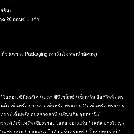
ยธิน)
าด 20 ออนซ์ 1 แก้ว
ก้ว (เฉพาะ Packaging เท่านั้นไม่รวมน้ำอัดลม)
 / ไอคอน ซีนีคอนิค / เมกา ซีนีเพล็กซ์ / เซ็นทรัล อีสต์วิลล์ / พร
์แลนด์ / เซ็นทรัล บางนา / เซ็นทรัล พระราม 2 / เซ็นทรัล พระราม
/ พัทยา / เซ็นทรัล อุบลราชธานี / เซ็นทรัล อุดรธานี /
สวรรค์ / เซ็นทรัล เชียงราย / โลตัส ขอนแก่น / โลตัส บางใหญ่ /
 เพชรเกษม / สามเสน / โลตัส ศรีนครินทร์ / บิ๊กซี ปทุมธานี /