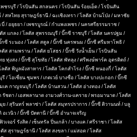
น เพชรบุรี / โรบินสัน สกลนคร / โรบินสัน ร้อยเอ็ด / โรบินสัน
์ / สหไทย สุราษฎร์ธานี / ฉะเชิงเทรา / โลตัส บ้านโป่ง / มหาชัย
รี / กระบี่ / อยุธยา / เพชรบูรณ์ / กำแพงเพชร / นครศรีธรรมราช /
ัส แกลง / โลตัส สุพรรณบุรี / บิ๊กซี ราชบุรี / โลตัส นครปฐม /
บิ๊กซี ระนอง / โลตัส สตูล / บิ๊กซี นครพนม / บิ๊กซี ศรีมหาโพธิ /
 / โลตัส สามพราน / โลตัส ยโสธร / บิ๊กซี วังน้ำเย็น / โรบินสัน
ย ทุ่งสง / บิ๊กซี สุโขทัย / โลตัส พัทลุง / ศรีพงษ์พาร์ค อุตรดิตถ์ /
/ โลตัส พิบูลมังสาหาร / โลตัส โคกสำโรง / บิ๊กซี หนองกี่ / โลตัส
 / โอเชี่ยน ชุมพร / เกตเวย์ บางซื่อ / โลตัส บางปะกอก / บิ๊กซี
เอ็มเค กาญจนบุรี / โลตัส บ้านสวน / โลตัส อ่างทอง / โลตัส
นาด รัชดา / เอสพลานาด งามวงศ์วาน-แคราย / พรอมานาด / โลตัส
ย / สุรินทร์ พลาซ่า / โลตัส สมุทรปราการ / บิ๊กซี ติวานนท์ / บลู
 อเวนิว / บิ๊กซี ปัตตานี / บิ๊กซี อำนาจเจริญ
ฟิวเจอร์ รังสิต / เซ็นทรัล ปิ่นเกล้า / บางแค / ศรีราชา / โลตัส
โลตัส สุราษฎร์ธานี / โลตัส สงขลา / แม่สอด / โลตัส