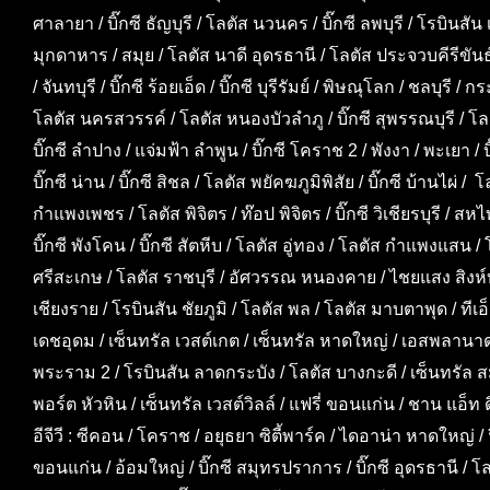
ศาลายา / บิ๊กซี ธัญบุรี / โลตัส นวนคร / บิ๊กซี ลพบุรี / โรบินสั
มุกดาหาร / สมุย / โลตัส นาดี อุดรธานี / โลตัส ประจวบคีรีขันธ
/ จันทบุรี / บิ๊กซี ร้อยเอ็ด / บิ๊กซี บุรีรัมย์ / พิษณุโลก / ชลบุ
โลตัส นครสวรรค์ / โลตัส หนองบัวลำภู / บิ๊กซี สุพรรณบุรี / โลต
บิ๊กซี ลำปาง / แจ่มฟ้า ลำพูน / บิ๊กซี โคราช 2 / พังงา / พะเยา / 
บิ๊กซี น่าน / บิ๊กซี สิชล / โลตัส พยัคฆภูมิพิสัย / บิ๊กซี บ้านไผ่
กำแพงเพชร / โลตัส พิจิตร / ท๊อป พิจิตร / บิ๊กซี วิเชียรบุรี / สหไท
บิ๊กซี พังโคน / บิ๊กซี สัตหีบ / โลตัส อู่ทอง / โลตัส กำแพงแสน 
ศรีสะเกษ / โลตัส ราชบุรี / อัศวรรณ หนองคาย / ไชยแสง สิงห์บุรี
เชียงราย / โรบินสัน ชัยภูมิ / โลตัส พล / โลตัส มาบตาพุด / ที
เดชอุดม / เซ็นทรัล เวสต์เกต / เซ็นทรัล หาดใหญ่ / เอสพลา
พระราม 2 / โรบินสัน ลาดกระบัง / โลตัส บางกะดี / เซ็นทรัล สมุ
พอร์ต หัวหิน / เซ็นทรัล เวสต์วิลล์ / แฟรี่ ขอนแก่น / ชาน แอ็ท ดิ
อีจีวี : ซีคอน / โคราช / อยุธยา ซิตี้พาร์ค / ไดอาน่า หาดใหญ่ / 
ขอนแก่น / อ้อมใหญ่ / บิ๊กซี สมุทรปราการ / บิ๊กซี อุดรธานี / 