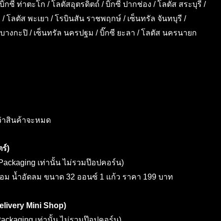
กซี ท่าตะโก / โลตัสอุตรดิตถ์ / บิ๊กซี ปากช่อง / โลตัส สระบุรี /
่ / โลตัส พะเยา / โรบินสัน ราชพฤกษ์ / เซ็นทรัล จันทบุรี /
ล์ บางกะปิ / เซ็นทรัล นครปฐม / บิ๊กซี ยะลา / โลตัส นครนายก
กว่าสินค้าจะหมด
ร์)
ackaging เท่านั้น ไม่รวมป๊อปคอร์น)
้อม น้ำอัดลม ขนาด 32 ออนซ์ 1 แก้ว ราคา 199 บาท
elivery Mini Shop)
ckaging เท่านั้น ไม่รวมป๊อปคอร์น)