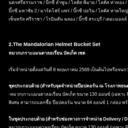
นครศรีธรรมราช / บิ๊กซี ลำพูน / โลตัส พิมาย / โลตัส ท่าทอง / บิ๊
บิ๊กซี มหาชัย 2 / มาร์คโฟร์ แพร่ / บิ๊กซี บ่อวิน / โลตัส หาดใหญ
เซ็นทรัล ศรีราชา / โรบินสัน ฉลอง / บิ๊กซี สระบุรี / เดอะมอล
2.The Mandalorian Helmet Bucket Set
หมวกเกราะแมนดาลอเรี่ยน บัคเก็ต เซต
เริ่มจำหน่ายตั้งแต่วันที่ 8 พฤษภาคม 2569 เป็นต้นไปหรือจน
ชุดประกอบด้วย (สำหรับจุดจำหน่ายป๊อปคอร์น ณ โรงภาพยนต
-หมวกเกาะแมนดาลอเรี่ยน บัคเก็ต ขนาด 130 ออนซ์ (เฉพาะ P
พิเศษ สามารถแลกซื้อ ป๊อปคอร์น ขนาด 64 ออนซ์ 1 กล่อง พร
ในชุดประกอบด้วย (สำหรับช่องทางการจำหน่าย Delivery / D
หมวกเกาะแมนดาลอเรี่ยน บัคเก็ต ขนาด 130 ออนซ์ (เฉพาะ Pa