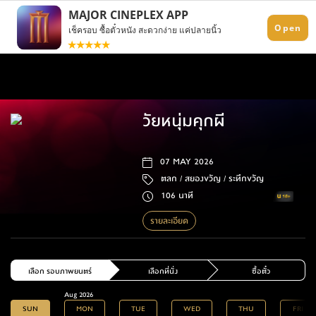
วัยหนุ่มคุกผี
07 MAY 2026
ตลก /
สยองขวัญ /
ระทึกขวัญ
106 นาที
รายละเอียด
เลือก รอบภาพยนตร์
เลือกที่นั่ง
ซื้อตั๋ว
Aug 2026
SUN
MON
TUE
WED
THU
FRI