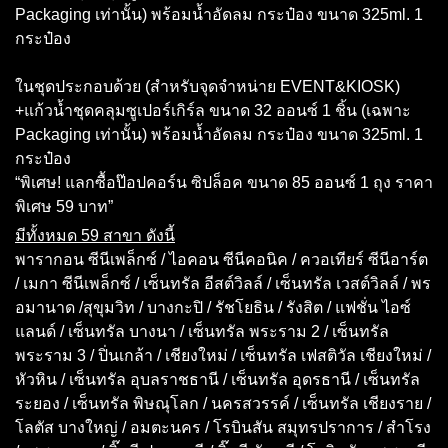
Packaging เท่านั้น) พร้อมน้ำอัดลม กระป๋อง ขนาด 325ml. 1
กระป๋อง
ในชุดประกอบด้วย (สำหรับจุดจำหน่าย EVENT&KIOSK)
+แก้วน้ำชุดคลุมซูเปอร์เกิร์ล ขนาด 32 ออนซ์ 1 ชิ้น (เฉพาะ
Packaging เท่านั้น) พร้อมน้ำอัดลม กระป๋อง ขนาด 325ml. 1
กระป๋อง
“พิเศษ! แลกซื้อป๊อปคอร์น ซิปล็อค ขนาด 85 ออนซ์ 1 ถุง ราคา
พิเศษ 59 บาท”
มีทั้งหมด 59 สาขา ดังนี้
พารากอน ซีนีเพล็กซ์ / ไอคอน ซีนีคอนิค / ควอเทียร์ ซีนีอาร์ต
/ เมกา ซีนีเพล็กซ์ / เซ็นทรัล อีสต์วิลล์ / เซ็นทรัล เวสต์วิลล์ / พร
อมานาด /สุขุมวิท / บางกะปิ / รัชโยธิน / รังสิต / แฟชั่น ไอซ์
แลนด์ / เซ็นทรัล บางนา / เซ็นทรัล พระราม 2 / เซ็นทรัล
พระราม 3 / ปิ่นเกล้า / เชียงใหม่ / เซ็นทรัล เฟสติวัล เชียงใหม่ /
หัวหิน / เซ็นทรัล อุบลราชธานี / เซ็นทรัล อุดรธานี / เซ็นทรัล
ระยอง / เซ็นทรัล พิษณุโลก / นครสวรรค์ / เซ็นทรัล เชียงราย /
โลตัส บางใหญ่ / อมตะนคร / โรบินสัน สมุทรปราการ / สำโรง