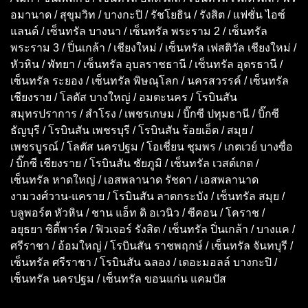
อมานาด / สุขุมวิท / บางกะปิ / รัชโยธิน / รังสิต / แฟชั่น ไอซ์
แลนด์ / เซ็นทรัล บางนา / เซ็นทรัล พระราม 2 / เซ็นทรัล
พระราม 3 / ปิ่นเกล้า / เชียงใหม่ / เซ็นทรัล เฟสติวัล เชียงใหม่ /
หัวหิน / พัทยา / เซ็นทรัล อุบลราชธานี / เซ็นทรัล อุดรธานี /
เซ็นทรัล ระยอง / เซ็นทรัล พิษณุโลก / นครสวรรค์ / เซ็นทรัล
เชียงราย / โลตัส บางใหญ่ / อมตะนคร / โรบินสัน
สมุทรปราการ / สำโรง / เพชรเกษม / บิ๊กซี ปทุมธานี / บิ๊กซี
ธัญบุรี / โรบินสัน เพชรบุรี / โรบินสัน ร้อยเอ็ด / สมุย /
เพชรบูรณ์ / โลตัส นครปฐม / โอเชี่ยน ชุมพร / เกตเวย์ บางซื่อ
/ บิ๊กซี เชียงราย / โรบินสัน ชัยภูมิ / เซ็นทรัล เวสต์เกต /
เซ็นทรัล หาดใหญ่ / เอสพลานาด รัชดา / เอสพลานาด
งามวงศ์วาน-แคราย / โรบินสัน ลาดกระบัง / เซ็นทรัล สมุย /
บลูพอร์ต หัวหิน / ชาน แอ็ท ดิ อเวนิว / ซีคอน / โคราช /
อยุธยา ซิตี้พาร์ค / ฟิวเจอร์ รังสิต / เซ็นทรัล ปิ่นเกล้า / บางแค /
ศรีราชา / อ้อมใหญ่ / โรบินสัน ราชพฤกษ์ / เซ็นทรัล จันทบุรี /
เซ็นทรัล ศรีราชา / โรบินสัน ฉลอง / เดอะมอลล์ บางกะปิ /
เซ็นทรัล นครปฐม / เซ็นทรัล ขอนแก่น แคมปัส