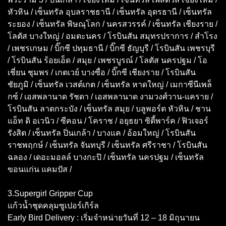
หัวหิน / เซ็นทรัล อุบลราชธานี / เซ็นทรัล อุดรธานี / เซ็นทรัล
ระยอง / เซ็นทรัล พิษณุโลก / นครสวรรค์ / เซ็นทรัล เชียงราย /
โลตัส บางใหญ่ / อมตะนคร / โรบินสัน สมุทรปราการ / สำโรง
/ เพชรเกษม / บิ๊กซี ปทุมธานี / บิ๊กซี ธัญบุรี / โรบินสัน เพชรบุรี
/ โรบินสัน ร้อยเอ็ด / สมุย / เพชรบูรณ์ / โลตัส นครปฐม / โอ
เชี่ยน ชุมพร / เกตเวย์ บางซื่อ / บิ๊กซี เชียงราย / โรบินสัน
ชัยภูมิ / เซ็นทรัล เวสต์เกต / เซ็นทรัล หาดใหญ่ / เมกาซีนีเพล็
กซ์ / เอสพลานาด รัชดา / เอสพลานาด งามวงศ์วาน-แคราย /
โรบินสัน ลาดกระบัง / เซ็นทรัล สมุย / บลูพอร์ต หัวหิน / ชาน
แอ็ท ดิ อเวนิว / ซีคอน / โคราช / อยุธยา ซิตี้พาร์ค / ฟิวเจอร์
รังสิต / เซ็นทรัล ปิ่นเกล้า / บางแค / อ้อมใหญ่ / โรบินสัน
ราชพฤกษ์ / เซ็นทรัล จันทบุรี / เซ็นทรัล ศรีราชา / โรบินสัน
ฉลอง / เดอะมอลล์ บางกะปิ / เซ็นทรัล นครปฐม / เซ็นทรัล
ขอนแก่น แคมปัส /
3.Supergirl Gripper Cup
แก้วน้ำชุดคลุมซูเปอร์เกิร์ล
Early Bird Delivery
: เริ่มจำหน่ายวันที่ 12 – 18 มิถุนายน