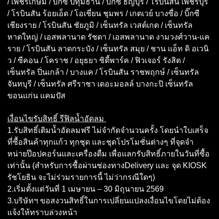
/ เพชรเกษม / บิ๊กซี ปทุมธานี / บิ๊กซี ธัญบุรี / โรบินสัน เพชรบุรี
/ โรบินสัน ร้อยเอ็ด / โอเชี่ยน ชุมพร / เกตเวย์ บางซื่อ / บิ๊กซี
เชียงราย / โรบินสัน ชัยภูมิ / เซ็นทรัล เวสต์เกต / เซ็นทรัล
หาดใหญ่ / เอสพลานาด รัชดา / เอสพลานาด งามวงศ์วาน-แค
ราย / โรบินสัน ลาดกระบัง / เซ็นทรัล สมุย / ชาน แอ็ท ดิ อเวนิ
ว / ซีคอน / โคราช / อยุธยา ซิตี้พาร์ค / ฟิวเจอร์ รังสิต /
เซ็นทรัล ปิ่นเกล้า / บางแค / โรบินสัน ราชพฤกษ์ / เซ็นทรัล
จันทบุรี / เซ็นทรัล ศรีราชา เดอะมอลล์ บางกะปิ เซ็นทรัล
ขอนแก่น แคมปัส
เงื่อนไขรับสิทธิ์ รีฟิลน้ำอัดลม
1.รับสิทธิ์เติมน้ำอัดลมฟรี ไม่จำกัดจำนวนครั้ง โดยนำใบเสร็จ
ที่ซื้อสินค้าทุกแก้ว ทุกชุด และชุดโปรโมชั่นต่างๆ ที่จุดจำ
หน่ายป๊อปคอร์นและเครื่องดื่ม เพื่อแลกรับสิทธิ์ภายในวันที่ซื้อ
เท่านั้น (สำหรับการซื้อผ่านช่องทางDelivery และ จุด KIOSK
รัชโยธิน จะไม่ร่วมรายการนี้ ไม่ว่ากรณีใดๆ)
2.เริ่มตั้งเเต่วันที่ 1 เมษายน – 30 มิถุนายน 2569
3.บริษัทฯ ขอสงวนสิทธิ์ในการเปลี่ยนแปลงเงื่อนไขโดยไม่ต้อง
แจ้งให้ทราบล่วงหน้า