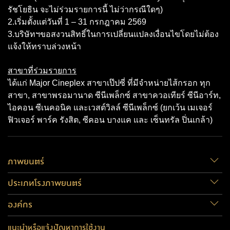
รัชโยธิน จะไม่ร่วมรายการนี้ ไม่ว่ากรณีใดๆ)
2.เริ่มตั้งเเต่วันที่ 1 – 31 กรกฎาคม 2569
3.บริษัทฯขอสงวนสิทธิ์ในการเปลี่ยนแปลงเงื่อนไขโดยไม่ต้อง
แจ้งให้ทราบล่วงหน้า
สาขาที่ร่วมรายการ
ได้แก่ Major Cineplex สาขาเป๊ปซี่ ที่มีจำหน่ายไส้กรอก ทุก
สาขา, สาขาพรอมานาด ซีนีเพล็กซ์ สาขาควอเทียร์ ซีนีอาร์ท,
ไอคอน ซีเนคอนิค และเวสต์วิลล์ ซีนีเพล็กซ์ (ยกเว้น เมเจอร์
ฟิวเจอร์ พาร์ค รังสิต, ซีคอน บางแค และ เซ็นทรัล ปิ่นเกล้า)
ภาพยนตร์
ประเภทโรงภาพยนตร์
องค์กร
แนะนำหรือแจ้งปัญหาการใช้งาน