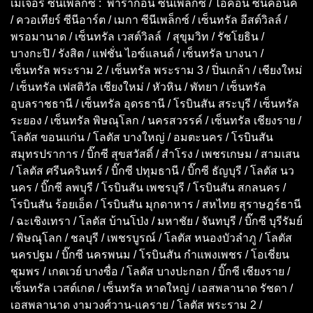
เมเจอร์ ซีนีเพล็กซ์ : พารากอน ซีนีเพล็กซ์ / ไอคอน ซีนีคอนิค
/ ควอเทียร์ ซีนีอาร์ต / เมกา ซีนีเพล็กซ์ / เซ็นทรัล อีสต์วิลล์ /
พรอมานาด / เซ็นทรัล เวสต์วิลล์ / สุขุมวิท / รัชโยธิน /
บางกะปิ / รังสิต / แฟชั่น ไอซ์แลนด์ / เซ็นทรัล บางนา /
เซ็นทรัล พระราม 2 / เซ็นทรัล พระราม 3 / ปิ่นเกล้า / เชียงใหม่
/ เซ็นทรัล เฟสติวัล เชียงใหม่ / หัวหิน / พัทยา / เซ็นทรัล
อุบลราชธานี / เซ็นทรัล อุดรธานี / โรบินสัน สระบุรี / เซ็นทรัล
ระยอง / เซ็นทรัล พิษณุโลก / นครสวรรค์ / เซ็นทรัล เชียงราย /
โลตัส ขอนแก่น / โลตัส บางใหญ่ / อมตะนคร / โรบินสัน
สมุทรปราการ / บิ๊กซี สุขสวัสดิ์ / สำโรง / เพชรเกษม / สามเสน
/ โลตัส ศรีนครินทร์ / บิ๊กซี ปทุมธานี / บิ๊กซี ธัญบุรี / โลตัส นว
นคร / บิ๊กซี ลพบุรี / โรบินสัน เพชรบุรี / โรบินสัน สกลนคร /
โรบินสัน ร้อยเอ็ด / โรบินสัน มุกดาหาร / สหไทย สุราษฎร์ธานี
/ ฉะเชิงเทรา / โลตัส บ้านโป่ง / มหาชัย / จันทบุรี / บิ๊กซี บุรีรัมย์
/ พิษณุโลก / ชลบุรี / เพชรบูรณ์ / โลตัส หนองบัวลำภู / โลตัส
นครปฐม / บิ๊กซี นครพนม / โรบินสัน กำแพงเพชร / โอเชี่ยน
ชุมพร / เกตเวย์ บางซื่อ / โลตัส บางปะกอก / บิ๊กซี เชียงราย /
เซ็นทรัล เวสต์เกต / เซ็นทรัล หาดใหญ่ / เอสพลานาด รัชดา /
เอสพลานาด งามวงศ์วาน-แคราย / โลตัส พระราม 2 /