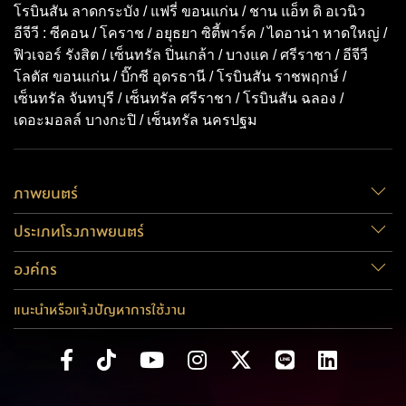
โรบินสัน ลาดกระบัง / แฟรี่ ขอนแก่น / ชาน แอ็ท ดิ อเวนิว
อีจีวี : ซีคอน / โคราช / อยุธยา ซิตี้พาร์ค / ไดอาน่า หาดใหญ่ /
ฟิวเจอร์ รังสิต / เซ็นทรัล ปิ่นเกล้า / บางแค / ศรีราชา / อีจีวี
โลตัส ขอนแก่น / บิ๊กซี อุดรธานี / โรบินสัน ราชพฤกษ์ /
เซ็นทรัล จันทบุรี / เซ็นทรัล ศรีราชา / โรบินสัน ฉลอง /
เดอะมอลล์ บางกะปิ / เซ็นทรัล นครปฐม
ภาพยนตร์
ประเภทโรงภาพยนตร์
องค์กร
แนะนำหรือแจ้งปัญหาการใช้งาน