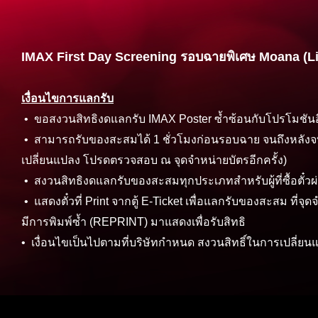
IMAX First Day Screening รอบฉายพิเศษ Moana (Li
เงื่อนไขการแลกรับ
• ขอสงวนสิทธิงดแลกรับ IMAX Poster ซ้ำซ้อนกับโปรโมชันอ
• สามารถรับของสะสมได้ 1 ชั่วโมงก่อนรอบฉาย จนถึงหลังจ
เปลี่ยนแปลง โปรดตรวจสอบ ณ จุดจำหน่ายบัตรอีกครั้ง)
• สงวนสิทธิงดแลกรับของสะสมทุกประเภทสำหรับผู้ที่ซื้อตั๋ว
• แสดงตั๋วที่ Print จากตู้ E-Ticket เพื่อแลกรับของสะสม ท
มีการพิมพ์ซ้ำ (REPRINT) มาแสดงเพื่อรับสิทธิ
• เงื่อนไขเป็นไปตามที่บริษัทกำหนด สงวนสิทธิ์ในการเปลี่ย