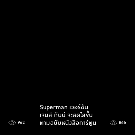
Superman เวอร์ชัน
เจมส์ กันน์ จะสดใสขึ้น
ตามฉบับหนังสือการ์​ตูน
962
866