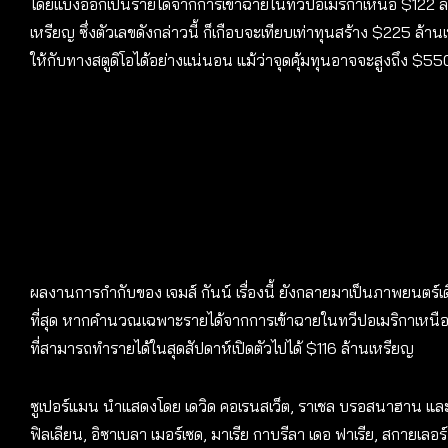
โดยแบ่งออกเป็นรายได้จากการเข้าฉายในทวีปอเมริกาเหนือ $122 ล้
เหรียญ ซึ่งตัวเลขดังกล่าวนี้ ก็เกือบจะเทียบเท่าทุนสร้าง $225 ล
ให้กับทางสตูดิโอได้อย่างแน่นอน แม้ว่าจุดคุ้มทุนอาจจะสูงถึง $5
ผลงานการกำกับของ เจมส์ กันน์ เรื่องนี้ ยังกลายมาเป็นภาพยนตร์เด
ที่สุด หากคำนวณเฉพาะรายได้จากการเข้าฉายในทวีปอเมริกาเหนืออี
ที่สามารถทำรายได้ในสุดสัปดาห์เปิดตัวไปได้ $116 ล้านเหรียญ
ซูเปอร์แมน นำแสดงโดย เดวิด คอเรนสเว็ต, ราเชล บรอสนาฮาน และ 
ฟิลเลียน, อิซาเบลา เมอร์เซด, มาเรีย กาบรีลา เดอ ฟาเรีย, สกายเลอร์ 