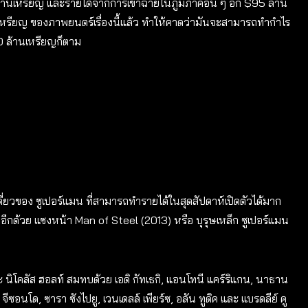
านเหรียญ และรายได้จากการเข้าฉายในภูมิภาคอื่น ๆ อีก $95 ล้าน
้านเหรียญ ของภาพยนตร์เรื่องนี้แล้ว ทำให้คาดว่ามันจะสามารถทำกำไร
50 ล้านเหรียญก็ตาม
ี่ยวของ ซูเปอร์แมน ที่สามารถทำรายได้ในสุดสัปดาห์เปิดตัวได้มาก
กด้วย แซงหน้า Man of Steel (2013) หรือ บุรุษเหล็ก ซูเปอร์แมน
นิโคลัส ฮอลท์ สมทบด้วย เอดิ กัทเธกิ, แอนโทนี แคร์ริแกน, นาธาน
จีซอนโด, ซารา ซังไปยู, เวนเดลล์ เพียร์ซ, อลัน ทูดิค และ แบรดลีย์ คู