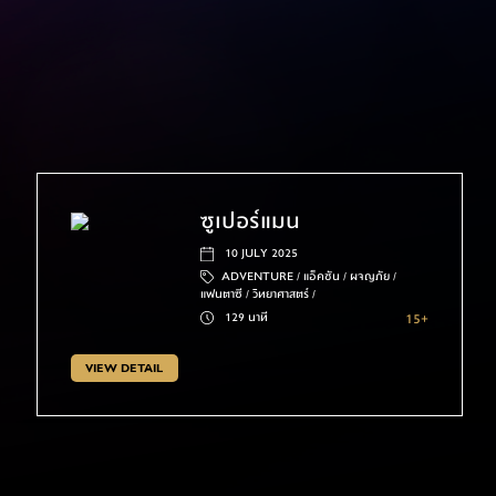
ซูเปอร์แมน
10 JULY 2025
ADVENTURE /
แอ็คชัน /
ผจญภัย /
แฟนตาซี /
วิทยาศาสตร์ /
129 นาที
15+
VIEW DETAIL