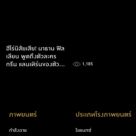
ฮีโร่นิสัยเสีย! นาธาน ฟิล
เลียน พูดถึงตัวละคร
กรีน แลนเทิร์นของตัว
1,185
เองใน Superman
ภาพยนตร์
ประเภทโรงภาพยนตร์
กำลังฉาย
ไอแมกซ์