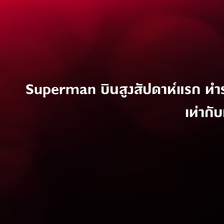
Superman บินสูงสัปดาห์แรก ทำรา
เท่ากั