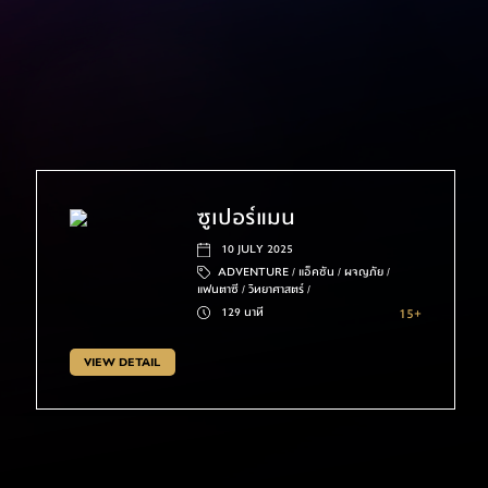
ซูเปอร์แมน
10 JULY 2025
ADVENTURE /
แอ็คชัน /
ผจญภัย /
แฟนตาซี /
วิทยาศาสตร์ /
129 นาที
15+
VIEW DETAIL