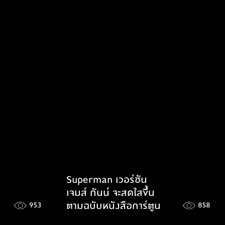
Superman เวอร์ชัน
เจมส์ กันน์ จะสดใสขึ้น
ตามฉบับหนังสือการ์​ตูน
953
858