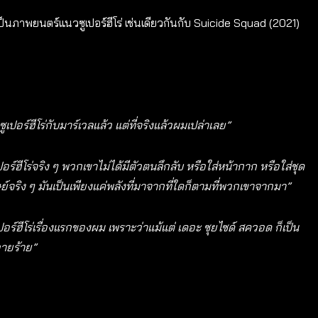
าล เป็นภาพยนตร์แนวซูเปอร์ฮีโร่ เช่นเดียวกันกับ Suicide Squad (2021)
ร์ฮีโร่กับมาร์เวลแล้ว แต่ที่จริงแล้วผมเปล่าเลย”
อร์ฮีโร่จริง ๆ พวกเขาไม่ได้มีตัวตนลึกลับ หรือใส่หน้ากาก หรือใส่ชุด
ุษย์จริง ๆ มันเป็นเพียงแค่พลังที่มาจากที่ใดก็ตามที่พวกเขาจากมา”
เปอร์ฮีโร่เรื่องแรกของผม เพราะว่าแม้แต่ เดอะ ซุยไซด์ สควอด ก็เป็น
ายร้าย”