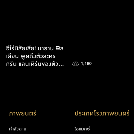
ฮีโร่นิสัยเสีย! นาธาน ฟิล
เลียน พูดถึงตัวละคร
กรีน แลนเทิร์นของตัว
1,180
เองใน Superman
ภาพยนตร์
ประเภทโรงภาพยนตร์
กำลังฉาย
ไอแมกซ์