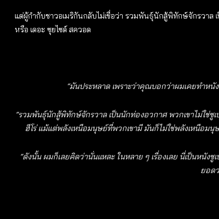
แต่ผู้กำกับชาวอเมริกันกลับไม่เชื่อว่า รวมพันธุ์นักสู้พิทักษ์จักรว
หรือ เดอะ ซุยไซด์ สควอด
“มันประหลาด เพราะว่าคุณบอกว่าผมเคยทำหนังซูเปอ
“รวมพันธุ์นักสู้พิทักษ์จักรวาล เป็นนักท่องอวกาศ พวกเขาไม่ใช่ซูเป
ฮีโร่ แม้แต่พลังเหนือมนุษย์ที่พวกเขามี มันก็ไม่ใช่พลังเหนือมน
“ดังนั้น ผมก็เลยคิดว่านั่นแหละ ในหลาย ๆ เรื่องเลย นี่เป็นหนังซู
ยอดว