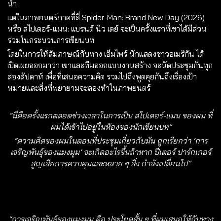
นำ
แต่ในภาพยนตร์ภาคที่สี่ Spider-Man: Brand New Day (2026)
หรือ สไปเดอร์-แมน: แบรนด์ นิว เดย์ จะเป็นครั้งแรกที่เขาได้มีส่วน
ร่วมในกระบวนการเขียนบท
โดยในการให้สัมภาษณ์กับทาง เอ็มไพร์ นักแสดงชาวอเมริกัน ได้
เปิดเผยออกมาว่า เขาและทีมออกแบบงานสร้าง จะนัดประชุมกันทุก
สองสัปดาห์ เพื่อที่เสนอความคิด รวมไปถึงพูดคุยกันถึงเรื่องเป้า
หมายและสิ่งที่พยายามจะลองทำในภาพยนตร์
“นี่คือครั้งแรกตลอดช่วงเวลาในการเป็น สไปเดอร์-แมน ของผม ที่
ผมได้เข้าไปอยู่ในห้องของนักเขียนบท”
“ความคิดของผมในตอนที่ประชุมเกี่ยวกับมัน ถูกเรียกว่า ‘การ
เจริญพันธุ์ของแมงมุม’ จะเกิดอะไรขึ้นถ้าหาก ปีเตอร์​ ปาร์กเกอร์
สูญเสียการควบคุมและหลาย ๆ สิ่ง กำลังเปลี่ยนไป”
“การเจริญพันธุ์ของแมงมุม คือ ประโยคสั้น ๆ ที่ผมเสนอให้กับทาง