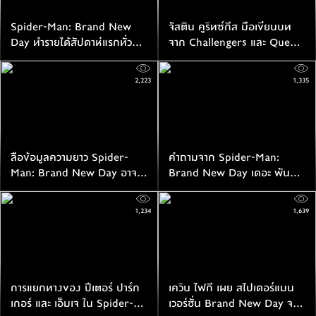
Spider-Man: Brand New
จัสติน คูริทซ์กีส มือเขียนบท
Day ทำรายได้สัปดาห์แรกทั่ว
จาก Challengers และ Queer
โลก $927 ล้านเหรียญ กลายมา
ร่วมแก้บทให้กับ Spider-Man:
เป็นหนังที่เปิดตัวสัปดาห์แรกได้
Brand New Day
2,223
1,335
ดีที่สุดเป็นอันดับสองตลอดกาล
ลือข้อมูลความยาว Spider-
คำถามจาก Spider-Man:
Man: Brand New Day อาจจะ
Brand New Day เดอะ พันนิช
เป็นหนังมนุษย์แมงมุมที่ยาว
เชอร์ จะยังเป็นคนเดิมที่เรารู้จัก
ที่สุด
หรือไม่?
1,234
1,639
การแยกทางของ ปีเตอร์ ปาร์ก
เควิน ไฟกี เผย สไปเดอร์แมน
เกอร์ และ เอ็มเจ ใน Spider-
เวอร์ชั่น Brand New Day จะ