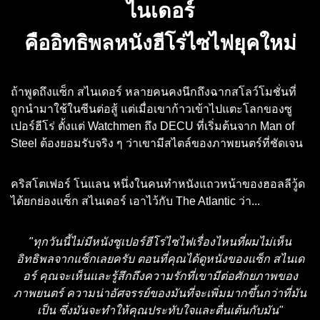
ไนเดอร์
คืออิทธิพลหนังฮีโร่ไซไฟยุคใหม่
ถ้าพูดถึงแซ็ก สไนเดอร์ หลายคนคงนึกถึงฉากสโลว์โมชั่นที่
ถูกนำมาใช้ในซีนต่อสู้ แต่เมื่อเขาก้าวเข้าไปแตะโลกของซู
เปอร์ฮีโร่ ตั้งแต่ Watchmen ถึง DECU ที่เริ่มต้นจาก Man of
Steel ต้องยอมรับจริง ๆ ว่าเขามีสไตล์ของภาพยนตร์ที่ชัดเจน
คริสโตเฟอร์ โนแลน หนึ่งในคนทำหนังแถวหน้าของฮอลลีวู้ด
ได้ยกย่องแซ็ก สไนเดอร์ เอาไว้กับ The Atlantic ว่า...
"ทุกวันนี้ไม่มีหนังซูเปอร์ฮีโร่ไซไฟเรื่องไหนที่ผมไม่เห็น
อิทธิพลจากแซ็กเลยครับ ตอนที่คุณได้ดูหนังของแซ็ก สไนเด
อร์ คุณจะเห็นและรู้สึกถึงความรักที่เขามีต่อศักยภาพของ
ภาพยนตร์ ความน่าอัศจรรย์ของมันที่จะเพิ่มมากขึ้นกว่าที่มัน
เป็น ซึ่งมันจะทำให้คุณประทับใจและตื่นเต้นกับมัน"