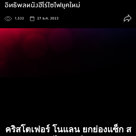
อิทธิพลหนังฮีโร่ไซไฟยุคใหม่
1,532
27 ธ.ค. 2023
คริสโตเฟอร์ โนแลน ยกย่องแซ็ก ส