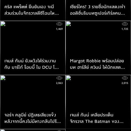
คริส แพร็ตต์ ยืนยันเอง จะมี
เชียร์ใคร? 3 รายชื่อนักแสดงเข้า
ส่วนร่วมในจักรวาลดีซีโฉมใหม่
ออดิชั่นรับบทซูเปอร์เกิร์ลคน
พร้อมกับยังรับบท สตาร์ ลอร์ด
ใหม่ใน DCU
ต่อไป
1,469
1,725
เจมส์ กันน์ ยังหวังได้ร่วมงาน
Margot Robbie พร้อมปล่อย
กับ มาร์โก้ ร็อบบี้ ใน DCU โฉม
บท ฮาร์ลีย์ ควินน์ ให้นักแสดง
ใหม่ ไม่ว่าจะเป็นในบทบาทไหน
คนอื่นได้ตีความใหม่
ก็ตาม
2,063
2,015
จอร์จ คลูนีย์ ปฏิเสธเสียงแข็ง
เจมส์ กันน์ เคลียประเด็น
หลังจากนี้คงไม่มีทางกลับไปรับ
จักรวาล The Batman ของ
บท แบทแมน อีกต่อไปแล้ว
แมตต์ รีฟ กับ DCU