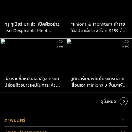
กรู จูเนียร์ มาแล้ว! เปิดตัวอย่าง
Minions & Monsters ทำราย
แรก Despicable Me 4
ได้สัปดาห์แรกทั่วโลก $159 ล้าน
มิสเตอร์แสบมาพร้อมกับสมาชิก
เหรียญ ยังไม่ดีพอเทียบชั้นรุ่นพี่
ใหม่
2,106
6,890
ส่องรายชื่อหนังฮอลลีวูลเตรียม
ยูนิเวอร์แซลขยับโปรแกรมฉาย
ปล่อยตัวอย่างใหม่ในการแข่งขัน
เลื่อนเอา Minions 3 ขึ้นมาเข้า
ซูเปอร์โบวล์ 60
โรงกลางปี 2026
ดูทั้งหมด
ภาพยนตร์