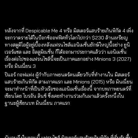
หลังจากที่ Despicable Me 4 หรือ มิสเตอร์แสบร้ายเกินพิกัด 4 เพิ่ง
จะกวาดรายได้ในบ็อกซ์ออฟฟิศทั่วโลกไปกว่า $230 ล้านเหรียญ
ทางสตูดิโอผู้อยู่เบื้องหลังแฟรนไชส์แอนิเมชั่นยักษ์ใหญ่นี้อย่าง ยูนิ
เวอร์แซล และ อิลลูมิเนชั่น ก็ได้ออกมาประกาศแล้วว่า แอนิเมชั่น
เรื่องต่อไปของแฟรนไชส์นี้จะเป็นภาคแยกอย่าง Minions 3 (2027)
หรือ มินเนี่ยน 3
ปิแอร์ กอฟแฟง ผู้กำกับภาพยนตร์คนเดียวกับที่ทำงานใน มิสเตอร์
แสบร้ายเกินพิกัด สามภาคแรก และ Minions (2015) หรือ มินเนี่ยน
จะมาทำหน้าที่เป็นหัวเรือของแอนิเมชั่นเรื่องนี้ จากบทภาพยนตร์ที่
เขียนโดย ไบรอัน ลินช์ ซึ่งเคยทำงานร่วมกันมาแล้วครั้งหนึ่งใน
ฐานะผู้เขียนบท มินเนี่ยน ภาคแรก
นับจนถึงในตอนนี้ แฟรนไชส์ มิสเตอร์แสบร้ายเกินพิกัด ที่เริ่มต้นขึ้น