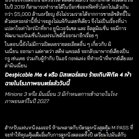
ในปี 2019 ก็สามารถทำรายได้ในบ็อกซ์ออฟฟิศทั่วโลกไปแล้วเกิน
กว่า $5,000 ล้านเหรียญ ยังไม่รวมรายได้จากการขายลิขสิทธิ์ใน
ตัวละครเหล่านี้ที่น่าจะสูงไม่แพ้กันเลยทีเดียว จึงไม่เป็นเรื่องที่น่า
แปลกใจเท่าไหร่นักที่ทาง ยูนิเวอร์แซล และ อิลลูมิเนชั่น จะมีการ
พัฒนาแอนิเมชั่นในแฟรนไชส์นี้ออกมาอีกเรื่อย ๆ
ในตอนนี้ยังไม่มีการเปิดเผยรายละเอียดอื่น ๆ เกี่ยวกับ มิ
นเนี่ยน ออกมา แต่คาดว่า สตีฟ แคเรลล์ จะกลับมาพากย์เสียงเป็น
กรู เช่นเคย ร่วมกับผู้กำกับ ปิแอร์ กอฟแฟง ที่ทำหน้าที่พากย์เสียงเห
ล่ามินเนี่ยน
Despicable Me 4 หรือ มิสเตอร์แสบ ร้ายเกินพิกัด 4 เข้า
ฉายในโรงภาพยนตร์แล้ววันนี้
Minions 3 หรือ มินเนี่ยน 3 มีกำหนดการเข้าฉายในโรง
ภาพยนตร์ในปี 2027
สำหรับแฟนหนังเมเจอร์ ห้ามพลาดกับบัตรดูหนังสุดคุ้ม
M PASS
ที่
จะทำให้คุณคุ้มเต็มอิ่มกับการดูหนังตลอดทั้งปี เตรียมไปมันส์กับ