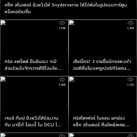
แซ็ค สไนเดอร์ ยังหวังให้ Snyderverse ได้ไปต่อในรูปแบบการ์ตูน
หรือแอนิเมชั่น
1,938
1,496
คริส แพร็ตต์ ยืนยันเอง จะมี
เชียร์ใคร? 3 รายชื่อนักแสดงเข้า
ส่วนร่วมในจักรวาลดีซีโฉมใหม่
ออดิชั่นรับบทซูเปอร์เกิร์ลคน
พร้อมกับยังรับบท สตาร์ ลอร์ด
ใหม่ใน DCU
ต่อไป
1,468
1,532
เจมส์ กันน์ ยังหวังได้ร่วมงาน
คริสโตเฟอร์ โนแลน ยกย่อง
กับ มาร์โก้ ร็อบบี้ ใน DCU โฉม
แซ็ก สไนเดอร์ คืออิทธิพลหนัง
ใหม่ ไม่ว่าจะเป็นในบทบาทไหน
ฮีโร่ไซไฟยุคใหม่