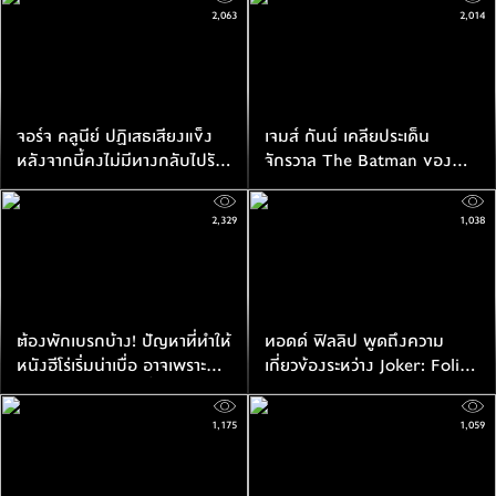
ก็ตาม
2,063
2,014
จอร์จ คลูนีย์ ปฏิเสธเสียงแข็ง
เจมส์ กันน์ เคลียประเด็น
หลังจากนี้คงไม่มีทางกลับไปรับ
จักรวาล The Batman ของ
บท แบทแมน อีกต่อไปแล้ว
แมตต์ รีฟ กับ DCU
2,329
1,038
ต้องพักเบรกบ้าง! ปัญหาที่ทำให้
ทอดด์ ฟิลลิป พูดถึงความ
หนังฮีโร่เริ่มน่าเบื่อ อาจเพราะ
เกี่ยวข้องระหว่าง Joker: Folie
เน้นตัวฮีโร่มากกว่าเนื้อหาหนัง
à Deux กับ DC Studios
1,175
1,059