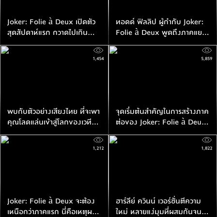
Joker: Folie à Deux เปิดตัว
ทอดด์ ฟิลลิป ผู้กำกับ Joker:
สุดสัปดาห์แรก กวาดไปเกิน
Folie à Deux พูดถึงภาคแยก
$120 ล้าน
ของ Haley Quinn
1,454
5,859
พบกับตัวอย่างเสียงไทย ที่จะพา
จุดเริ่มต้นสำคัญในการสร้างภาค
คุณโลดแล่นเข้าสู่โลกของเวที
ต่อของ Joker: Folie à Deux
ละคร ใน Joker: Folie à Deux
เข้าฉายวันพุธที่ 2 ตุลาคมนี้
1,212
1,822
Joker: Folie à Deux จะต้อง
ฮาร์ลีย์ ควินน์ เวอร์ชั่นตีความ
เหนือกว่าภาคแรก นี่คือเหตุผล
ใหม่ หลายแง่มุมที่ผสมกันจน