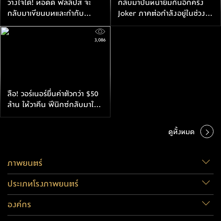
วางใจได้! ทอดด์ ฟิลลิปส์ จะ
กลับมาปั้นหน้ายิ้มกันอีกครั้ง
กลับมาเขียนบทและกำกับ
Joker ภาคต่อกำลังอยู่ในช่วง
Joker 2 อีกครั้ง
พัฒนางานสร้าง
3,086
ลือ! วอร์เนอร์ยื่นค่าตัวกว่า $50
ล้าน ให้วาคีน ฟีนิกซ์กลับมาใน
Joker ภาคต่อ
ดูทั้งหมด
ภาพยนตร์
ประเภทโรงภาพยนตร์
องค์กร