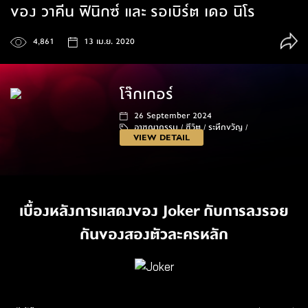
ของ วาคีน ฟินิกซ์ และ รอเบิร์ต เดอ นิโร
4,861
13 เม.ย. 2020
โจ๊กเกอร์
26 September 2024
อาชญากรรม /
ชีวิต /
ระทึกขวัญ /
VIEW DETAIL
122 นาที
เบื้องหลังการแสดงของ Joker กับการลงรอย
กันของสองตัวละครหลัก