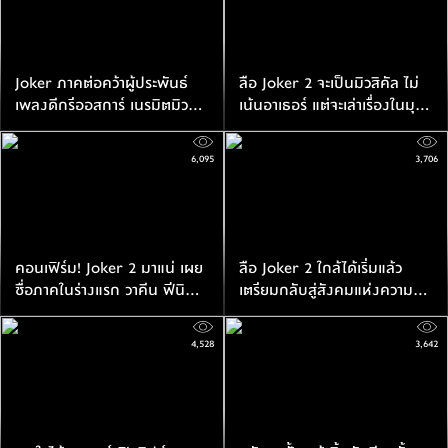
Joker ภาคต่อคว้าผู้ประพันธ์
ลือ Joker 2 จะเป็นมิวสิคัล ไม่
เพลงดีกรีออสการ์ เนรมิตมิวสิคั
เน้นอาเธอร์ แต่จะเล่าเรื่องในมุม
ลแห่งความบ้าคลั่ง
ของฮาร์ลีย์ ควินน์แทน
6,095
3,706
คอนเฟิร์ม! Joker 2 มาแน่ เผย
ลือ Joker 2 ใกล้ได้เริ่มแล้ว
ชื่อภาคในร่างแรก วาคีน ฟีนิกซ์
เตรียมกลับสู่สังคมแห่งความบ้า
เริ่มอ่านบทแล้ว
คลั่งของตัวตลกแห่งก็อตแธม
4,528
3,642