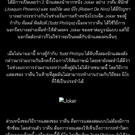
ได้มีการเปิดเผยว่า 2 นักแสดงนำจากหนัง
Joker
อย่าง
วาคีน ฟินิกซ์
(Joaquin Phoenix)
และ
รอเบิร์ต เดอ นิโร (Robert De Niro)
ได้มีปัญหา
บางอย่างระหว่างกันในช่วงเริ่มการสร้างหนังโปรเจ็ค
Joker
ของผู้
กำกับ
ท็อดด์ ฟิลลิปส์ (Todd Phillips)
เนื่องจากวาคีน ได้ใช้วิธีการ
นอกรีตบางอย่างเพื่อทำให้ตัวละคร
Joker
ของเขาสมบูรณ์แบบ แต่วิธี
นอกรีตดังกล่าวก็ไม่ใช่ว่าจะเป็นผลดีกับนักแสดงคนอื่นๆ.
เมื่อไม่นานมานี้ ทางผู้กำกับ
Todd Phillips
ได้จับทั้งสองนักแสดงดัง
กล่าวมาร่วมงานกันอีกครั้งในการให้สัมภาษณ์ โดยเขายังจดจำได้ดีว่า
ในช่วงแรกการร่วมงานระหว่างทั้งคู่มันไม่ได้ง่ายขนาดนี้ โดยวิธีการ
แสดงของ วาคีน ในท้ายที่สุดมันไม่สามารถทำงานร่วมกับวิธีของ นิโร
ที่ใช้เป็นประจำได้
ส่วนหนึ่งของวิธีการแสดงของ วาคีน คือการแสดงสดแบบไม่ต้องมีการ
ซักซ้อม โดยส่วนตัว วาคีน ต้องการจะแสดงให้เห็นถึงการกระทำวิตก