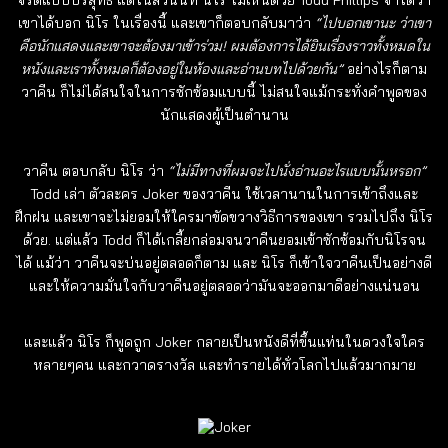
จริตแบบบริสุทธิ์ แต่ในส่วนนี้ที่ นิโร ไม่เห็นด้วย Todd Phillips จำได้ว่า
เขาได้บอก นิโร ในเรื่องนี้ และเขาก็ตอบกลับมาว่า
“ไปบอกเขานะ ว่าเขา
คือนักแสดงและเขาจะต้องมาเข้าร่วม! ผมต้องการได้ยินเรื่องราวทั้งหมดใน
หนังและเราทั้งหมดก็ต้องอยู่ในห้องและอ่านบทไปด้วยกัน”
อย่างไรก็ตาม
วาคีน ก็ไม่ได้สนใจในการซักซ้อมแบบนี้ ไม่สนใจแม้กระทั่งคำพูดของ
นักแสดงผู้เป็นตำนาน
วาคีน ตอบกลับ นิโร ว่า
“ไม่มีทางที่ผมจะไปนั่งอ่านอะไรแบบนั้นหรอก”
Todd เล่า ตัวละคร Joker ของวาคีน ใช้เวลานานในการเข้าถึงและ
ฝึกฝน และเขาจะไม่ยอมให้ใครมาขัดขวางวิธีการของเขา รวมไปถึง นิโร
ด้วย. แต่แล้ว Todd ก็ได้เกลี้ยกล่อมจนวาคีนยอมเข้าซักซ้อมกับนิโรจน
ได้ แม้ว่า วาคีนจะบ่นอยู่ตลอดก็ตาม และ นิโร ก็เข้าใจวาคีนเป็นอย่างดี
และให้ความมั่นใจกับวาคีนอยู่ตลอดว่ามันจะออกมาดีอย่างแน่นอน
และแล้ว นิโร ก็พูดถูก
Joker
กลายเป็นหนังดีที่ขึ้นแท่นในดวงใจใคร
หลายๆคน และกวาดรางวัล และทำรายได้ทั่วโลกไปแล้วมากมาย