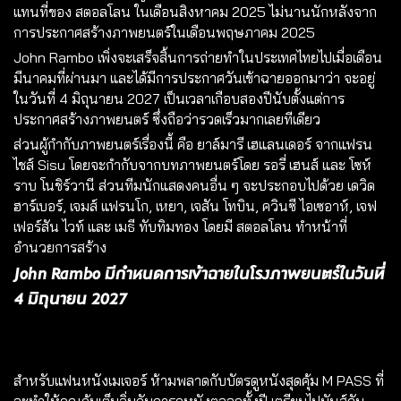
แทนที่ของ สตอลโลน ในเดือนสิงหาคม ​2025 ไม่นานนักหลังจาก
การประกาศสร้างภาพยนตร์ในเดือนพฤษภาคม 2025
John Rambo เพิ่งจะเสร็จสิ้นการถ่ายทำในประเทศไทยไปเมื่อเดือน
มีนาคมที่ผ่านมา และได้มีการประกาศวันเข้าฉายออกมาว่า จะอยู่
ในวันที่ 4 มิถุนายน 2027 เป็นเวลาเกือบสองปีนับตั้งแต่การ
ประกาศสร้างภาพยนตร์ ซึ่งถือว่ารวดเร็วมากเลยทีเดียว
ส่วนผู้กำกับภาพยนตร์เรื่องนี้ คือ ยาล์มารี เฮแลนเดอร์ จากแฟรน
ไชส์ Sisu โดยจะกำกับจากบทภาพยนตร์โดย รอรี่ เฮนส์ และ โซห์
ราบ โนชิร์วานี ส่วนทีมนักแสดงคนอื่น ๆ จะประกอบไปด้วย เดวิด
ฮาร์เบอร์, เจมส์ แฟรนโก, เหยา, เจสัน โทบิน, ควินซี ไอเซอาห์, เจฟ
เฟอร์สัน ไวท์ และ เมธี ทับทิมทอง โดยมี สตอลโลน ทำหน้าที่
อำนวยการสร้าง
John Rambo มีกำหนดการเข้าฉายในโรงภาพยนตร์ในวันที่
4 มิถุนายน 2027
สำหรับแฟนหนังเมเจอร์ ห้ามพลาดกับบัตรดูหนังสุดคุ้ม
M PASS
ที่
จะทำให้คุณคุ้มเต็มอิ่มกับการดูหนังตลอดทั้งปี เตรียมไปมันส์กับ