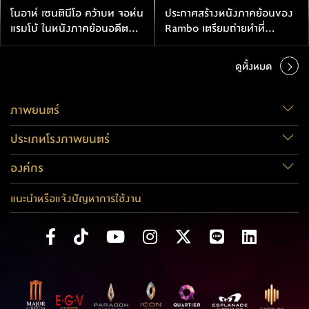
โนอาห์ เซนตินีโอ คว้าบท จอห์น
ประกาศสร้างหนังภาคย้อนของ
แรมโบ้ ในหนังภาคย้อนอดีต
Rambo เตรียมถ่ายทำที่
John Rambo
ประเทศไทยปลายปีนี้
ดูทั้งหมด
ภาพยนตร์
ประเภทโรงภาพยนตร์
องค์กร
แนะนำหรือแจ้งปัญหาการใช้งาน