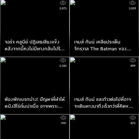
2,073
2,029
จอร์จ คลูนีย์ ปฏิเสธเสียงแข็ง
เจมส์ กันน์ เคลียประเด็น
หลังจากนี้คงไม่มีทางกลับไปรับ
จักรวาล The Batman ของ
บท แบทแมน อีกต่อไปแล้ว
แมตต์ รีฟ กับ DCU
2,343
899
ต้องพักเบรกบ้าง! ปัญหาที่ทำให้
เจมส์ กันน์ และก้าวต่อไปที่อาจ
หนังฮีโร่เริ่มน่าเบื่อ อาจเพราะ
จะเดินทางมาถึงเร็วกว่าที่คิดของ
เน้นตัวฮีโร่มากกว่าเนื้อหาหนัง
Superman
970
873