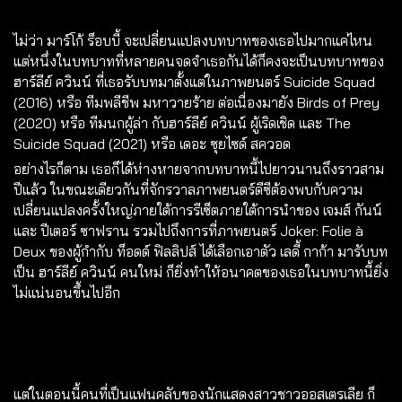
ไม่ว่า มาร์โก้ ร็อบบี้ จะเปลี่ยนแปลงบทบาทของเธอไปมากแค่ไหน
แต่หนึ่งในบทบาทที่หลายคนจดจำเธอกันได้ก็คงจะเป็นบทบาทของ
ฮาร์ลีย์ ควินน์ ที่เธอรับบทมาตั้งแต่ในภาพยนตร์ Suicide Squad
(2016) หรือ ทีมพลีชีพ มหาวายร้าย ต่อเนื่องมายัง Birds of Prey
(2020) หรือ ทีมนกผู้ล่า กับฮาร์ลีย์ ควินน์ ผู้เริดเชิด และ The
Suicide Squad (2021) หรือ เดอะ ซุยไซด์ สควอด
อย่างไรก็ตาม เธอก็ได้ห่างหายจากบทบาทนี้ไปยาวนานถึงราวสาม
ปีแล้ว ในขณะเดียวกันที่จักรวาลภาพยนตร์ดีซีต้องพบกับความ
เปลี่ยนแปลงครั้งใหญ่ภายใต้การรีเซ็ตภายใต้การนำของ เจมส์ กันน์
และ ปีเตอร์ ซาฟราน รวมไปถึงการที่ภาพยนตร์ Joker: Folie à
Deux ของผู้กำกับ ท็อดด์ ฟิลลิปส์ ได้เลือกเอาตัว เลดี้ กาก้า มารับบท
เป็น ฮาร์ลีย์ ควินน์ คนใหม่ ก็ยิ่งทำให้อนาคตของเธอในบทบาทนี้ยิ่ง
ไม่แน่นอนขึ้นไปอีก
แต่ในตอนนี้คนที่เป็นแฟนคลับของนักแสดงสาวชาวออสเตรเลีย ก็