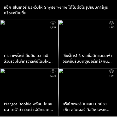
แซ็ค สไนเดอร์ ยังหวังให้ Snyderverse ได้ไปต่อในรูปแบบการ์ตูน
หรือแอนิเมชั่น
1,952
1,513
คริส แพร็ตต์ ยืนยันเอง จะมี
เชียร์ใคร? 3 รายชื่อนักแสดงเข้า
ส่วนร่วมในจักรวาลดีซีโฉมใหม่
ออดิชั่นรับบทซูเปอร์เกิร์ลคน
พร้อมกับยังรับบท สตาร์ ลอร์ด
ใหม่ใน DCU
ต่อไป
1,736
1,541
Margot Robbie พร้อมปล่อย
คริสโตเฟอร์ โนแลน ยกย่อง
บท ฮาร์ลีย์ ควินน์ ให้นักแสดง
แซ็ก สไนเดอร์ คืออิทธิพลหนัง
คนอื่นได้ตีความใหม่
ฮีโร่ไซไฟยุคใหม่