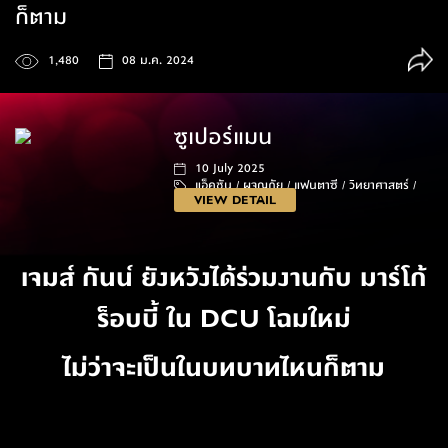
ก็ตาม
1,480
08 ม.ค. 2024
ซูเปอร์แมน
10 July 2025
แอ็คชัน /
ผจญภัย /
แฟนตาซี /
วิทยาศาสตร์ /
VIEW DETAIL
129 นาที
เจมส์ กันน์ ยังหวังได้ร่วมงานกับ มาร์โก้
ร็อบบี้ ใน DCU โฉมใหม่
ไม่ว่าจะเป็นในบทบาทไหนก็ตาม