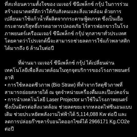
ที่สะท้อนความตั้งใจของ เมเจอร์ ซีนีเพล็กซ์ กรุ้ป ในการร่วม
สร้างอนาคตที่ดีกว่าให้กับสังคมและสิ่งแวดล้อม ด้วยการ
เปลี่ยนมาใช้แก้วน้ำที่ผลิตจากกระดาษฟู้ดเกรด ซึ่งเป็นเยื่อ
กระดาษบริสุทธิ์เกรดอาหารปลอดภัย ไร้สารฟอกขาวในโรง
ภาพยนตร์เครือเมเจอร์ ซีนีเพล็กซ์ กรุ้ป ทุกสาขาทั่วประเทศ
โดยคาดว่าโปรเจกต์นี้จะสามารถช่วยลดการใช้แก้วพลาสติก
ได้มากถึง 6 ล้านใบต่อปี
ที่ผ่านมา เมเจอร์ ซีนีเพล็กซ์ กรุ้ป ได้เปลี่ยนผ่าน
เทคโนโลยีเพื่อสิ่งแวดล้อมในทุกจุดบริการของโรงภาพยนตร์
อาทิ
• การใช้หลอดชีวภาพ (Bio Straw) ที่ทำจากวัสดุชีวภาพที่
สามารถย่อยสลายได้ ณ จุดจำหน่ายเครื่องดื่มและป๊อปคอร์น
• การนำเทคโนโลยี Laser Projector มาใช้ในโรงภาพยนตร์
ซึ่งเป็นมิตรต่อสิ่งแวดล้อม ช่วยลดขยะจากหลอดไฟซีนอนแบบ
เดิม ช่วยประหยัดพลังงานไฟฟ้าได้ 5,114,088 Kw ต่อปี และ
ลดการปล่อยก๊าซคาร์บอนไดออกไซด์ได้ 2966171 Kg.CO2e
ต่อปี