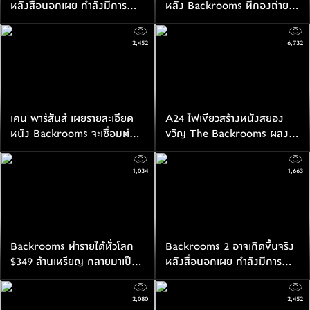
หลังสื่อนอกเผย กำลังมีการ
หลัง Backrooms ที่กองถ่าย
ค้นหาตัวนักเขียนบท
สยองไม่แพ้หนังจริง
2,452
6,732
เคน พาร์สันส์ เผยรายละเอียด
A24 ไฟเขียวสร้างหนังสยอง
หนัง Backrooms จะเชื่อมต่อ
ขวัญ The Backrooms ผลงาน
กับเรื่องราวในฉบับซีรีส์บนยูทูป
เคน พาร์สันส์ ผู้กำกับวัยสิบเก้า
ปี
1,034
1,663
Backrooms ทำรายได้ทั่วโลก
Backrooms 2 อาจเกิดขึ้นจริง
$349 ล้านเหรียญ กลายมาเป็น
หลังสื่อนอกเผย กำลังมีการ
หนังที่ประสบความสำเร็จมาก
ค้นหาตัวนักเขียนบท
ที่สุดของ A24 ในหลายประเทศ
2,080
2,452