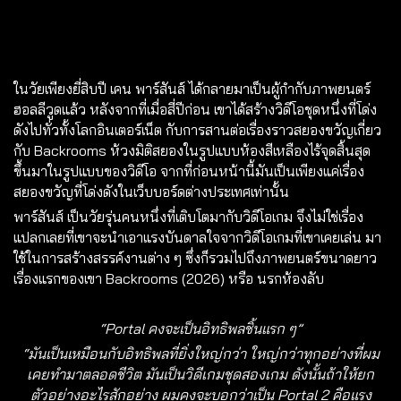
ในวัยเพียงยี่สิบปี เคน พาร์สันส์ ได้กลายมาเป็นผู้กำกับภาพยนตร์
ฮอลลีวูดแล้ว หลังจากที่เมื่อสี่ปีก่อน เขาได้สร้างวิดีโอชุดหนึ่งที่โด่ง
ดังไปทั่วทั้งโลกอินเตอร์เน็ต กับการสานต่อเรื่องราวสยองขวัญเกี่ยว
กับ Backrooms ห้วงมิติสยองในรูปแบบห้องสีเหลืองไร้จุดสิ้นสุด
ขึ้นมาในรูปแบบของวิดีโอ จากที่ก่อนหน้านี้มันเป็นเพียงแค่เรื่อง
สยองขวัญที่โด่งดังในเว็บบอร์ดต่างประเทศเท่านั้น
พาร์สันส์ เป็นวัยรุ่นคนหนึ่งที่เติบโตมากับวิดีโอเกม จึงไม่ใช่เรื่อง
แปลกเลยที่เขาจะนำเอาแรงบันดาลใจจากวิดีโอเกมที่เขาเคยเล่น มา
ใช้ในการสร้างสรรค์งานต่าง ๆ ซึ่งก็รวมไปถึงภาพยนตร์ขนาดยาว
เรื่องแรกของเขา Backrooms (2026) หรือ นรกห้องลับ
“Portal คงจะเป็นอิทธิพลชิ้นแรก ๆ”
“มันเป็นเหมือนกับอิทธิพลที่ยิ่งใหญ่กว่า ใหญ่กว่าทุกอย่างที่ผม
เคยทำมาตลอดชีวิต มันเป็นวิดีเกมชุดสองเกม ดังนั้นถ้าให้ยก
ตัวอย่างอะไรสักอย่าง ผมคงจะบอกว่าเป็น Portal 2 คือแรง