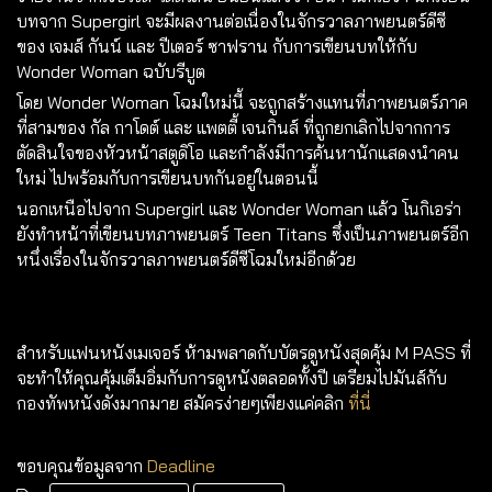
บทจาก Supergirl จะมีผลงานต่อเนื่องในจักรวาลภาพยนตร์ดีซี
ของ เจมส์ กันน์ และ ปีเตอร์ ซาฟราน กับการเขียนบทให้กับ
Wonder Woman ฉบับรีบูต
โดย Wonder Woman โฉมใหม่นี้ จะถูกสร้างแทนที่ภาพยนตร์ภาค
ที่สามของ กัล กาโดต์ และ แพตตี้ เจนกินส์ ที่ถูกยกเลิกไปจากการ
ตัดสินใจของหัวหน้าสตูดิโอ และกำลังมีการค้นหานักแสดงนำคน
ใหม่ ไปพร้อมกับการเขียนบทกันอยู่ในตอนนี้
นอกเหนือไปจาก Supergirl และ Wonder Woman แล้ว โนกิเอร่า
ยังทำหน้าที่เขียนบทภาพยนตร์ Teen Titans ซึ่งเป็นภาพยนตร์อีก
หนึ่งเรื่องในจักรวาลภาพยนตร์ดีซีโฉมใหม่อีกด้วย
สำหรับแฟนหนังเมเจอร์ ห้ามพลาดกับบัตรดูหนังสุดคุ้ม
M PASS
ที่
จะทำให้คุณคุ้มเต็มอิ่มกับการดูหนังตลอดทั้งปี เตรียมไปมันส์กับ
กองทัพหนังดังมากมาย สมัครง่ายๆเพียงแค่คลิก
ที่นี่
ขอบคุณข้อมูลจาก
Deadline