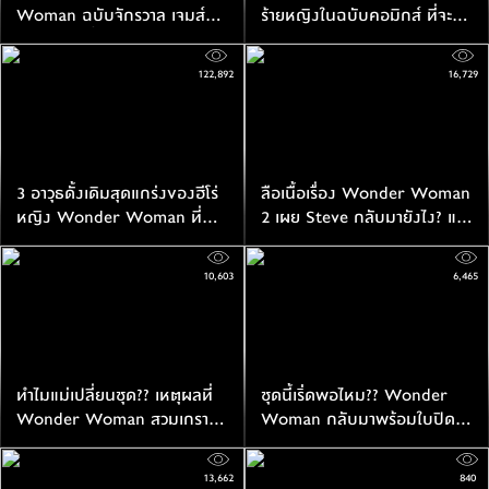
Woman ฉบับจักรวาล เจมส์
ร้ายหญิงในฉบับคอมิกส์ ที่จะมา
กันน์ ตอนนี้กำลังอยู่ในช่วง
ต่อกร Wonder Woman 2
เขียนบท
122,892
16,729
3 อาวุธดั้งเดิมสุดแกร่งของฮีโร่
ลือเนื้อเรื่อง Wonder Woman
หญิง Wonder Woman ที่
2 เผย Steve กลับมายังไง? และ
พร้อมกลับมาปะทะใน 1984
วายร้าย Cheetah เกิดจากอะไร?
(สปอยล์)
10,603
6,465
ทำไมแม่เปลี่ยนชุด?? เหตุผลที่
ชุดนี้เริ่ดพอไหม?? Wonder
Wonder Woman สวมเกราะ
Woman กลับมาพร้อมใบปิด
ทอง มโนอิงคอมิกส์
แรก แซ่บสุดในดีซี!!
13,662
840