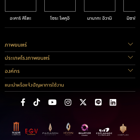
อะคาริ คิโตะ
โซระ โทคุอิ
มานากะ อิวามิ
มิซากิ
ภาพยนตร์
ประเภทโรงภาพยนตร์
องค์กร
แนะนำหรือแจ้งปัญหาการใช้งาน