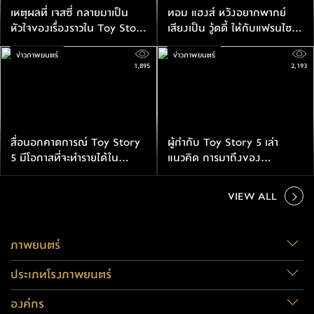
เหตุผลที่ เจสซี่ กลายมาเป็น
ทอม แฮงส์ หวังอยากพากย์
หัวใจของเรื่องราวใน Toy Story
เสียงเป็น วู้ดดี้ ให้กับแฟรนไชส์
5
Toy Story ไปตลอดกาล
ข่าวภาพยนตร์
ข่าวภาพยนตร์
1,895
2,193
สื่อนอกคาดการณ์ Toy Story
ผู้กำกับ Toy Story 5 เล่า
5 มีโอกาสที่จะทำรายได้ใน
แนวคิด การมาถึงของ
สัปดาห์เปิดตัวในอเมริกา $150
เทคโนโลยีอาจจะเป็นจุดจบของ
ล้านเหรียญ
เหล่าของเล่น
VIEW ALL
ภาพยนตร์
ประเภทโรงภาพยนตร์
องค์กร