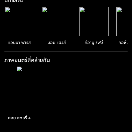
นักแสดง
แอนนา ฟาริส
ทอม แฮงส์
คีอานู รีฟส์
จอห์น 
เบอร์
ภาพยนตร์ที่คล้ายกัน
ทอย สตอรี่ 4