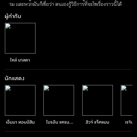
รม และพวกมันก็เชื่อว่า ตนเองรู้วิธีการที่จะไขเรื่องราวนี้ได้
ผู้กำกับ
ไคล์ บาลดา
นักแสดง
เอ็มมา ทอมป์สัน
ไบรอัน แครนส
ฮิวจ์ แจ็คแมน
เรจิน่
ตัน