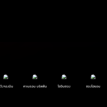
วังจองมิน
คาเมรอน บริตตัน
โชอินซอง
ชองโฮยอน