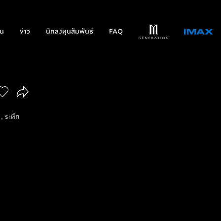
่น
ข่าว
นักลงทุนสัมพันธ์
FAQ
 , ระทึก