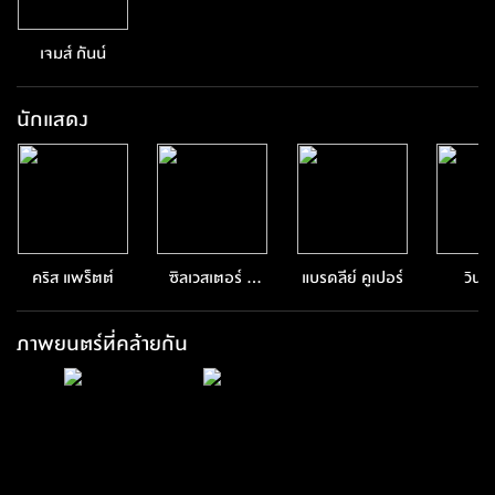
เจมส์ กันน์
นักแสดง
คริส แพร็ตต์
ซิลเวสเตอร์ ส
แบรดลีย์ คูเปอร์
วิน 
ตอลโลน
ภาพยนตร์ที่คล้ายกัน