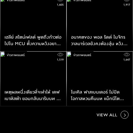
ข่าวภาพยนตร์
ข่าวภาพยนตร์
1,605
1,917
เฮลีย์ สไตน์เฟลด์ พูดถึงก้าวต่อ
อนาคตของ พอล รัดด์ ในจักร
ไปใน MCU ตั้งความหวังอยาก
วาลมาร์เวลยังคงต้องลุ้น หวังมี
ร่วมงานกับ ฟลอเรนซ์ พิวจ์ อีก
บทใน Avengers: Doomsday
ข่าวภาพยนตร์
ข่าวภาพยนตร์
ครั้ง
และ Secret War
1,519
1,647
เหตุผลหนึ่งเดียวที่จะทำให้ เดฟ
ไมเคิล ฟาสเบนเดอร์ ไม่ปิด
เบาทิสต้า ยอมกลับมารับบท แด
โอกาสหวนคืนบท แม็กนีโต
ร็กซ์ เดอะ เดสทรอยเยอร์ อีก
หลัง Deadpool & Wolverine
ครั้ง
ประสบความสำเร็จล้นหลาม
VIEW ALL