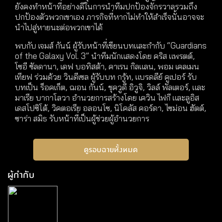
ยังคงทำหน้าที่อย่างดีในการนำทีมปกป้องจักรวาลรวมถึง
ปกป้องตัวพวกเขาเอง ภารกิจที่หากไม่ทำให้สำเร็จนั้นอาจจะ
นำไปสู่หายนะต่อพวกเขาได้
พบกับ เจมส์ กันน์ ผู้รับหน้าที่เขียนบทและกำกับ “Guardians
of the Galaxy Vol. 3” นำทีมนักแสดงโดย คริส แพรตต์,
โซอี ซัลดานา, เดฟ บอทิสต้า, คาเรน กิลแลน, พอม เคลเมน
เทียฟ ร่วมด้วย วินดีเซล ผู้รับบท กรู้ท, แบรดลีย์ คูเปอร์ รับ
บทเป็น ร็อคเก็ต, ฌอน กันน์, ชุควูดี อิวูจิ, วิลล์ พัลเตอร์, และ
มาเรีย บากาโลวา อำนวยการสร้างโดย เควิน ไฟกี และลูอิส
เดสโปซิโต้, วิคตอเรีย อลอนโซ, นิโคลัส คอร์ดา, ไซม่อน ฮัตต์,
ซาร่า สมิธ รับหน้าที่เป็นผู้ช่วยผู้อำนวยการ
ดูรอบฉายทั้งหมด
ผู้กำกับ