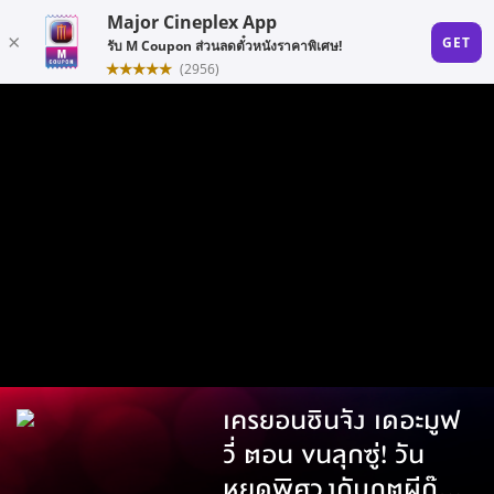
เครยอนชินจัง เดอะมูฟ
วี่ ตอน ขนลุกซู่! วัน
หยุดพิศวงกับภูตผีกุ๊ก