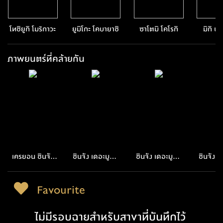
โทชิยูกิ โมริกาวะ
ยูมิโกะ โคบายาชิ
ซาโตมิ โคโรกิ
มิกิ น
ภาพยนตร์ที่คล้ายกัน
เครยอน ชินจัง
ชินจัง เดอะมูฟวี่
ชินจัง เดอะมูฟวี่
ชินจัง เ
ฮันนีมูน เฮอร์ริ
ปริศนา บุปผาแห่ง
ตอน ผจญภัย
20
เคน เดอะ ลาสต์
โรงเรียนเทนคะสุ
แดนวาดเขียน
Favourite
ฮิโรชิ
ไม่มีรอบฉายสำหรับสาขาที่บันทึกไว้