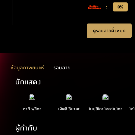
:
0%
ดูรอบฉายทั้งหมด
ข้อมูลภาพยนตร์
รอบฉาย
นักแสดง
ซากิ ฟูจิตะ
เท็ตสึ อินาดะ
โนบุฮิโกะ โอคาโมโตะ
โทโ
ผู้กำกับ