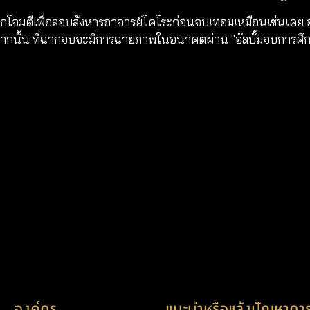
งเปิดฉากโจมตีเพื่อลอบสังหารอาจารย์โคโระก่อนจบเทอมเหมือนเช่นเ
กนั้น ที่ฉากจบจะมีการฉายภาพในอนาคตผ่าน "อัลบั้มจบการศึกษา" 
องค์กร
แนะนำหรือแจ้งปัญหาการ