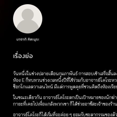
มาซากิ คิตะมูระ
เรื่องย่อ
วันหนึ่งในช่วงปลายเดือนกุมภาพันธ์ การสอบเข้าเสร็จสิ้นลง
ห้อง E ก็ทบทวนช่วงเวลหนึ่งปีที่ใช้ร่วมกับอาจารย์โคโระห
ช็อกโกแลตวาเลนไทน์ มีแต่การพูดคุยที่ชวนคิดถึงห้องเรีย
ในขณะเดียวกัน อาจารย์โคโระตกเป็นเป้าหมายของนักฆ่ากล
กายะที่เคยไปเพื่อแกล้งพวกเขา ก็ได้ช่วยอาซึสะเจ้าของร
อาจารย์โคโระก็ได้เริ่มที่จะค่อย ๆ ยอมรับชะตากรรมของตัวเ