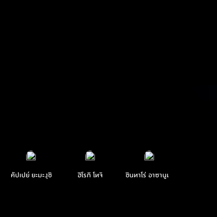
คัปเปย์ ยะมะงุชิ
ฮิโรกิ โทจิ
ชินทาโร่ อาซานูมะ
ซายูมิ ซูซู