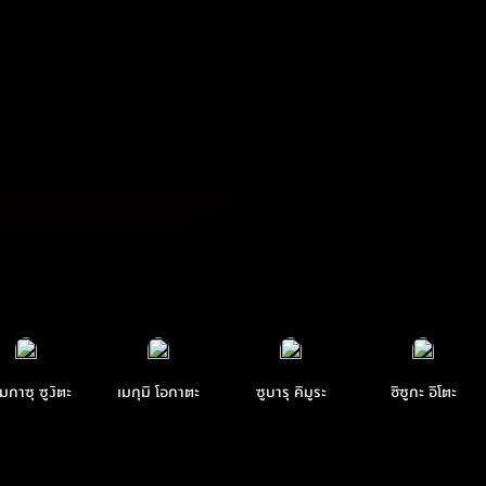
มกาซุ ซูงิตะ
เมกุมิ โอกาตะ
ซูบารุ คิมูระ
ชิซูกะ อิโตะ