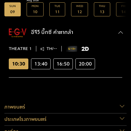
Aug 2026
SUN
MON
TUE
WED
THU
FRI
09
10
11
12
13
14
อีจีวี บิ๊กซี คำตากล้า
THEATRE 1
TH/--
10:30
13:40
16:50
20:00
ภาพยนตร์
ประเภทโรงภาพยนตร์